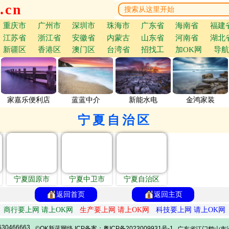
.cn
重庆市
广州市
深圳市
珠海市
广东省
海南省
福建
江苏省
浙江省
安徽省
内蒙古
山东省
河南省
湖北
新疆区
香港区
澳门区
台湾省
招找工
加OK网
导航
家嘉乐便利店
蓝蓝中介
新能水电
金鸿家装
宁夏自治区
宁夏固原市
宁夏中卫市
宁夏自治区
返回首页
返回主页
商行要上网 请上OK网
生产要上网 请上OK网
科技要上网 请上OK网
30466663
©OK新蓝网络 ICP备案：粤ICP备2023009931号-1
广东省江门鹤山市沙