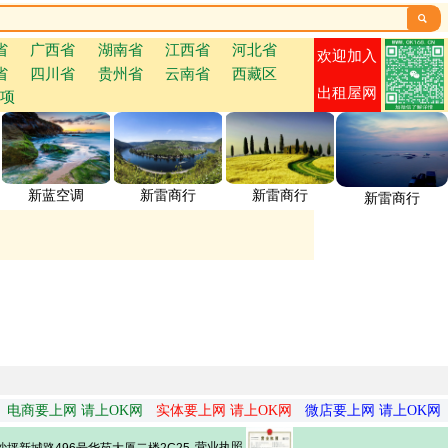

省
广西省
湖南省
江西省
河北省
欢迎加入
省
四川省
贵州省
云南省
西藏区
出租屋网
项
新蓝空调
新雷商行
新雷商行
新雷商行
电商要上网 请上OK网
实体要上网 请上OK网
微店要上网 请上OK网
营业执照
坪新城路496号华苑大厦二楼2C25