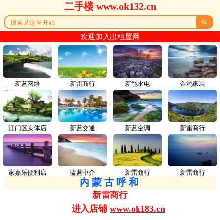
二手楼 www.ok132.cn

欢迎加入出租屋网
新蓝网络
新雷商行
新能水电
金鸿家装
江门区实体店
新蓝交通
新蓝空调
新雷商行
家嘉乐便利店
蓝蓝中介
新雷商行
新雷商行
内蒙古呼和
新雷商行
进入店铺
www.ok183.cn