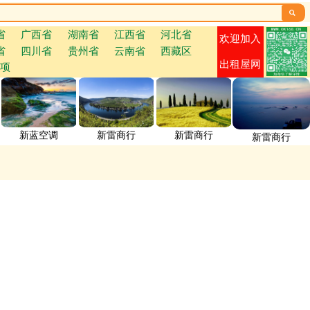

省
广西省
湖南省
江西省
河北省
欢迎加入
省
四川省
贵州省
云南省
西藏区
出租屋网
项
新蓝空调
新雷商行
新雷商行
新雷商行