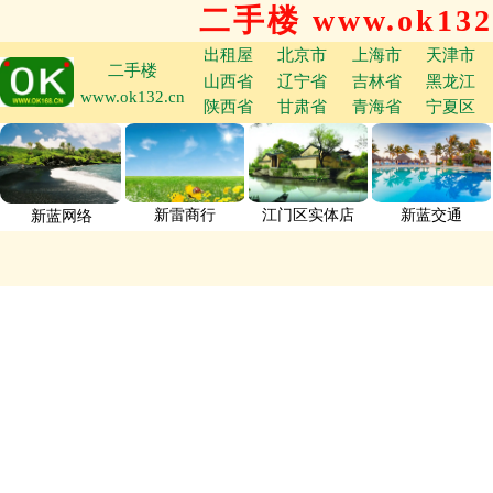
二手楼 www.ok132
出租屋
北京市
上海市
天津市
二手楼
山西省
辽宁省
吉林省
黑龙江
www.ok132.cn
陕西省
甘肃省
青海省
宁夏区
新雷商行
江门区实体店
新蓝交通
新蓝网络