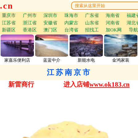
.cn
重庆市
广州市
深圳市
珠海市
广东省
海南省
福建
江苏省
浙江省
安徽省
内蒙古
山东省
河南省
湖北
新疆区
香港区
澳门区
台湾省
招找工
加OK网
导航
家嘉乐便利店
蓝蓝中介
新能水电
金鸿家装
江苏南京市
新雷商行
进入店铺
www.ok183.cn