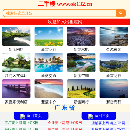
二手楼 www.ok132.cn

欢迎加入出租屋网
新蓝网络
新雷商行
新能水电
金鸿家装
江门区实体店
新蓝交通
新蓝空调
新雷商行
家嘉乐便利店
蓝蓝中介
新雷商行
新雷商行
广东省
返回首页
返回主页
工厂要上网 请上OK网
企业要上网 请上OK网
店铺要上网 请上OK网
商行要上网 请上OK网
生产要上网 请上OK网
科技要上网 请上OK网