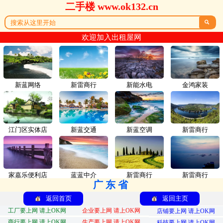
二手楼 www.ok132.cn

欢迎加入出租屋网
新蓝网络
新雷商行
新能水电
金鸿家装
江门区实体店
新蓝交通
新蓝空调
新雷商行
家嘉乐便利店
蓝蓝中介
新雷商行
新雷商行
广东省
返回首页
返回主页
工厂要上网 请上OK网
企业要上网 请上OK网
店铺要上网 请上OK网
商行要上网 请上OK网
生产要上网 请上OK网
科技要上网 请上OK网