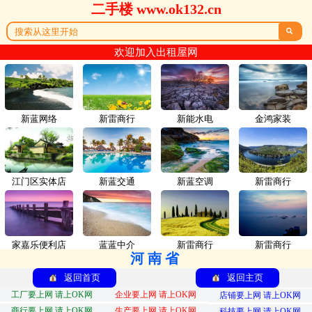
二手楼 www.ok132.cn

欢迎加入出租屋网
新蓝网络
新雷商行
新能水电
金鸿家装
江门区实体店
新蓝交通
新蓝空调
新雷商行
家嘉乐便利店
蓝蓝中介
新雷商行
新雷商行
河南省
返回首页
返回主页
工厂要上网 请上OK网
企业要上网 请上OK网
店铺要上网 请上OK网
商行要上网 请上OK网
生产要上网 请上OK网
科技要上网 请上OK网