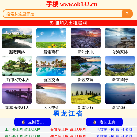
二手楼 www.ok132.cn

欢迎加入出租屋网
新蓝网络
新雷商行
新能水电
金鸿家装
江门区实体店
新蓝交通
新蓝空调
新雷商行
家嘉乐便利店
蓝蓝中介
新雷商行
新雷商行
黑龙江省
返回首页
返回主页
工厂要上网 请上OK网
企业要上网 请上OK网
店铺要上网 请上OK网
商行要上网 请上OK网
生产要上网 请上OK网
科技要上网 请上OK网