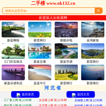
二手楼 www.ok132.cn

欢迎加入出租屋网
新蓝网络
新雷商行
新能水电
金鸿家装
江门区实体店
新蓝交通
新蓝空调
新雷商行
家嘉乐便利店
蓝蓝中介
新雷商行
新雷商行
河北省
返回首页
返回主页
工厂要上网 请上OK网
企业要上网 请上OK网
店铺要上网 请上OK网
商行要上网 请上OK网
生产要上网 请上OK网
科技要上网 请上OK网