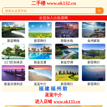
二手楼 www.ok132.cn

欢迎加入出租屋网
新蓝网络
新雷商行
新能水电
金鸿家装
江门区实体店
新蓝交通
新蓝空调
新雷商行
家嘉乐便利店
蓝蓝中介
新雷商行
新雷商行
福建福州鼓
蓝蓝中介
进入店铺
www.ok133.cn