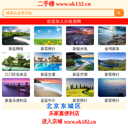
二手楼 www.ok132.cn

欢迎加入出租屋网
新蓝网络
新雷商行
新能水电
金鸿家装
江门区实体店
新蓝交通
新蓝空调
新雷商行
家嘉乐便利店
蓝蓝中介
新雷商行
新雷商行
北京东城区
乐家嘉便利店
进入店铺
www.ok182.cn