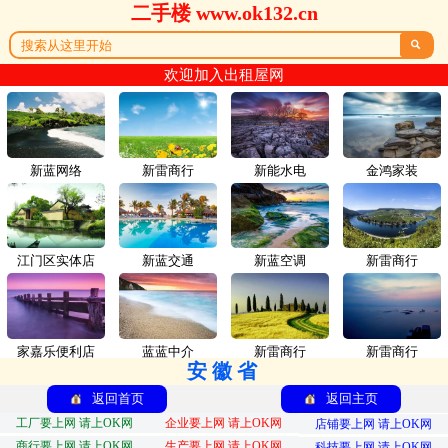
二手楼 www.ok132.cn

欢迎加入出租屋网
新蓝网络
新雷商行
新能水电
金鸿家装
江门区实体店
新蓝交通
新蓝空调
新雷商行
家嘉乐便利店
蓝蓝中介
新雷商行
新雷商行
安徽省
返回首页
返回主页
工厂要上网 请上OK网
企业要上网 请上OK网
店铺要上网 请上OK网
商行要上网 请上OK网
生产要上网 请上OK网
科技要上网 请上OK网